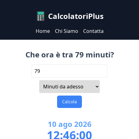
CalcolatoriPlus
Home
Chi Siamo
Contatta
Che ora è tra 79 minuti?
Calcola
10
ago
2026
12:46:00