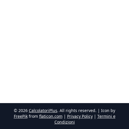
©
2026
CalcolatoriPlus
. All rights reserved. | Icon by
FreePik
from
flaticon.com
|
Privacy Policy
|
Termini e
Condizioni