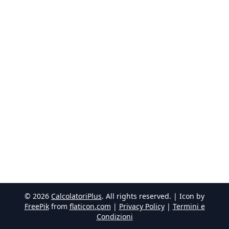
©
2026
CalcolatoriPlus
. All rights reserved. | Icon by
FreePik
from
flaticon.com
|
Privacy Policy
|
Termini e
Condizioni