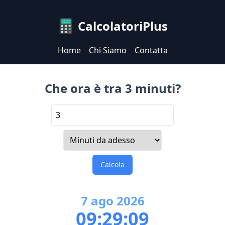
CalcolatoriPlus
Home
Chi Siamo
Contatta
Che ora è tra 3 minuti?
Calcola
7
ago
2026
09:29:09