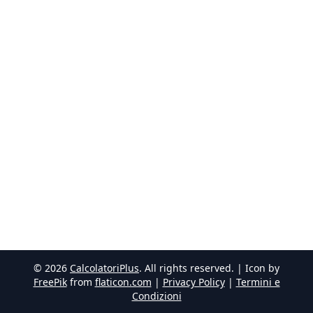
©
2026
CalcolatoriPlus
. All rights reserved. | Icon by
FreePik
from
flaticon.com
|
Privacy Policy
|
Termini e
Condizioni