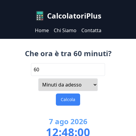
CalcolatoriPlus
Home
Chi Siamo
Contatta
Che ora è tra 60 minuti?
Calcola
7
ago
2026
12:48:00