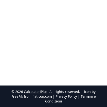
©
2026
CalcolatoriPlus
. All rights reserved. | Icon by
FreePik
from
flaticon.com
|
Privacy Policy
|
Termini e
Condizioni