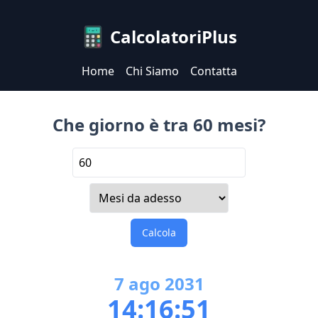
CalcolatoriPlus
Home
Chi Siamo
Contatta
Che giorno è tra 60 mesi?
Calcola
7
ago
2031
14:16:51