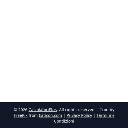
©
2026
CalcolatoriPlus
. All rights reserved. | Icon by
FreePik
from
flaticon.com
|
Privacy Policy
|
Termini e
Condizioni