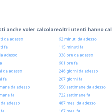
ti anche voler calcolare
Altri utenti hanno ca
ti da adesso
62 minuti da adesso
ti fa
115 minuti fa
da adesso
338 ore da adesso
fa
601 ore fa
ni da adesso
246 giorni da adesso
i fa
207 giorni fa
imane da adesso
550 settimane da adesso
imane fa
722 settimane fa
 da adesso
487 mesi da adesso
 fa
167 mesi fa