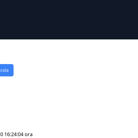
lcola
30 16:24:04 ora