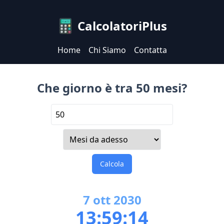
CalcolatoriPlus
Home
Chi Siamo
Contatta
Che giorno è tra 50 mesi?
Calcola
7
ott
2030
13:59:14