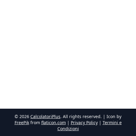
©
2026
CalcolatoriPlus
. All rights reserved. | Icon by
FreePik
from
flaticon.com
|
Privacy Policy
|
Termini e
Condizioni