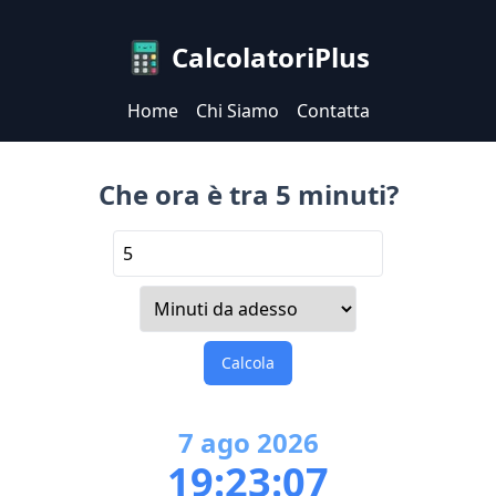
CalcolatoriPlus
Home
Chi Siamo
Contatta
Che ora è tra 5 minuti?
Calcola
7
ago
2026
19:23:07