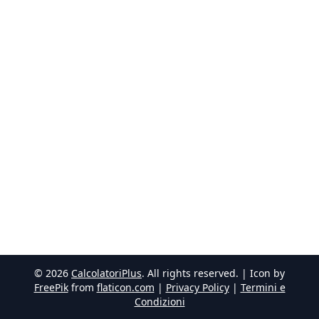
©
2026
CalcolatoriPlus
. All rights reserved. | Icon by
FreePik
from
flaticon.com
|
Privacy Policy
|
Termini e
Condizioni