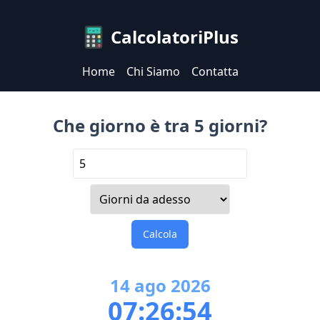
CalcolatoriPlus
Home
Chi Siamo
Contatta
Che giorno è tra 5 giorni?
Calcola
14
ago
2026
07:26:54