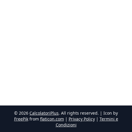
©
2026
CalcolatoriPlus
. All rights reserved. | Icon by
FreePik
from
flaticon.com
|
Privacy Policy
|
Termini e
Condizioni