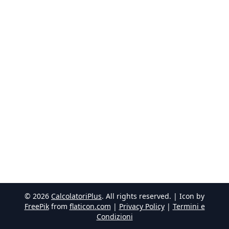
©
2026
CalcolatoriPlus
. All rights reserved. | Icon by
FreePik
from
flaticon.com
|
Privacy Policy
|
Termini e
Condizioni