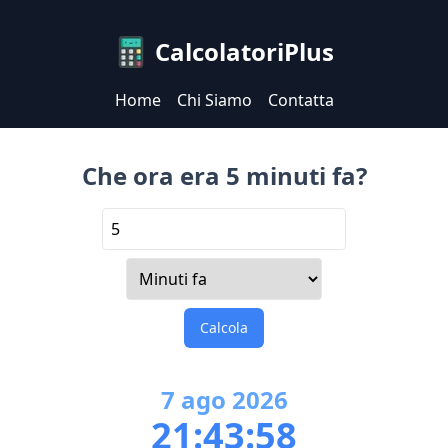
CalcolatoriPlus
Home
Chi Siamo
Contatta
Che ora era 5 minuti fa?
Calcola
7
ago
2026
21:43:58