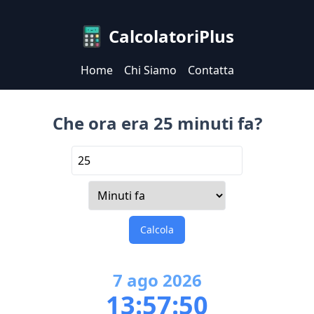
CalcolatoriPlus
Home
Chi Siamo
Contatta
Che ora era 25 minuti fa?
Calcola
7
ago
2026
13:57:50