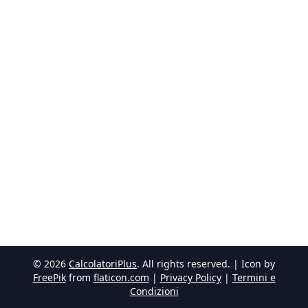
©
2026
CalcolatoriPlus
. All rights reserved. | Icon by
FreePik
from
flaticon.com
|
Privacy Policy
|
Termini e
Condizioni