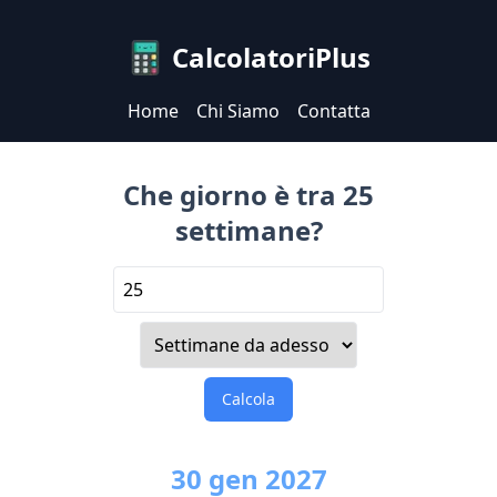
CalcolatoriPlus
Home
Chi Siamo
Contatta
Che giorno è tra 25
settimane?
Calcola
30
gen
2027