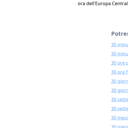
ora dell'Europa Central
Potres
30 minu
30 minu
30 ore 
30 ore 
30 gior
30 giorn
30 sett
30 sett
30 mesi
30 mesi