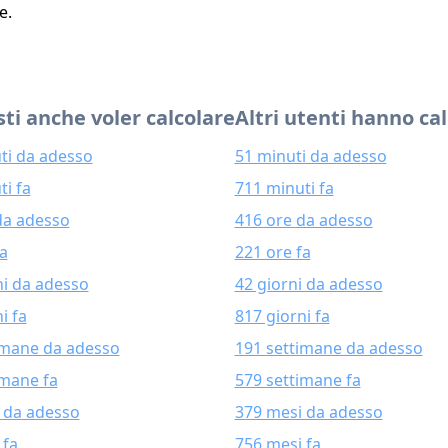
e.
ti anche voler calcolare
Altri utenti hanno ca
ti da adesso
51 minuti da adesso
ti fa
711 minuti fa
da adesso
416 ore da adesso
fa
221 ore fa
ni da adesso
42 giorni da adesso
i fa
817 giorni fa
imane da adesso
191 settimane da adesso
imane fa
579 settimane fa
 da adesso
379 mesi da adesso
 fa
756 mesi fa