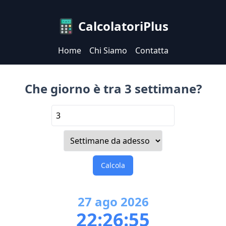
CalcolatoriPlus
Home
Chi Siamo
Contatta
Che giorno è tra 3 settimane?
Calcola
27
ago
2026
22:26:55