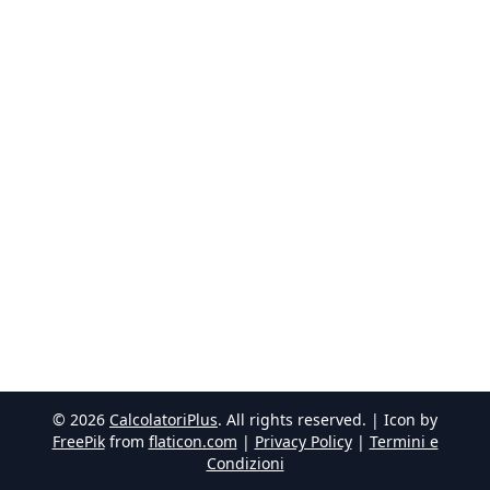
©
2026
CalcolatoriPlus
. All rights reserved. | Icon by
FreePik
from
flaticon.com
|
Privacy Policy
|
Termini e
Condizioni