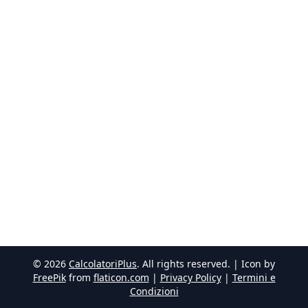
©
2026
CalcolatoriPlus
. All rights reserved. | Icon by
FreePik
from
flaticon.com
|
Privacy Policy
|
Termini e
Condizioni