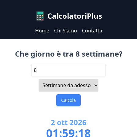
CalcolatoriPlus
Home
Chi Siamo
Contatta
Che giorno è tra 8 settimane?
Calcola
2
ott
2026
01:59:18