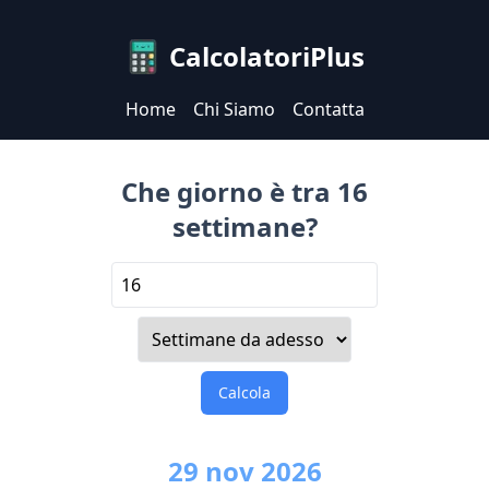
CalcolatoriPlus
Home
Chi Siamo
Contatta
Che giorno è tra 16
settimane?
Calcola
29
nov
2026