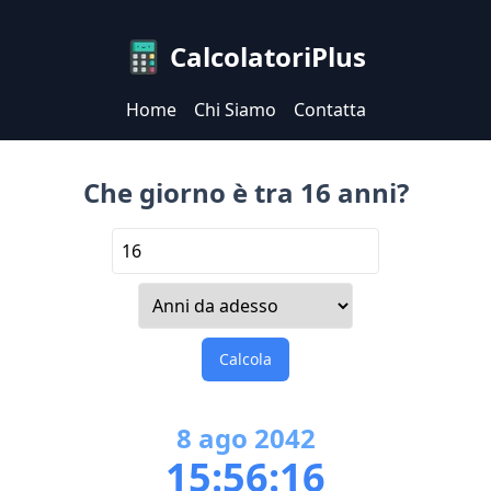
CalcolatoriPlus
Home
Chi Siamo
Contatta
Che giorno è tra 16 anni?
Calcola
8
ago
2042
15:56:16