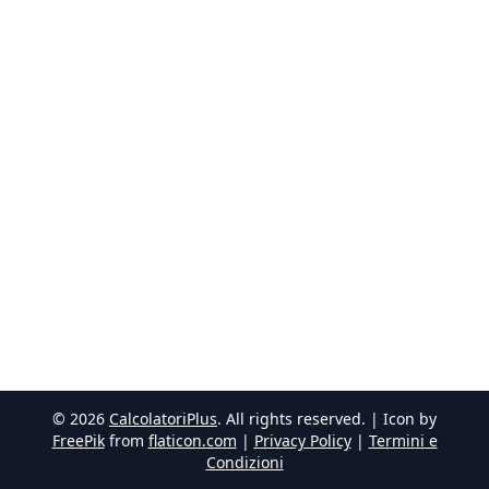
©
2026
CalcolatoriPlus
. All rights reserved. | Icon by
FreePik
from
flaticon.com
|
Privacy Policy
|
Termini e
Condizioni