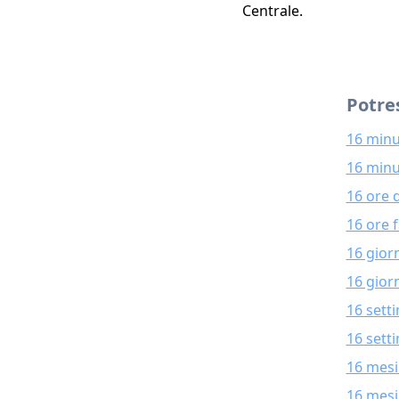
Centrale.
Potres
16 minu
16 minu
16 ore 
16 ore 
16 gior
16 giorn
16 sett
16 sett
16 mesi
16 mesi