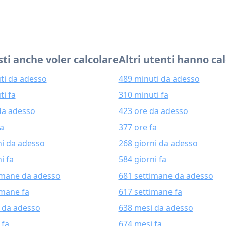
ti anche voler calcolare
Altri utenti hanno ca
ti da adesso
489 minuti da adesso
ti fa
310 minuti fa
da adesso
423 ore da adesso
fa
377 ore fa
ni da adesso
268 giorni da adesso
i fa
584 giorni fa
imane da adesso
681 settimane da adesso
imane fa
617 settimane fa
 da adesso
638 mesi da adesso
 fa
674 mesi fa