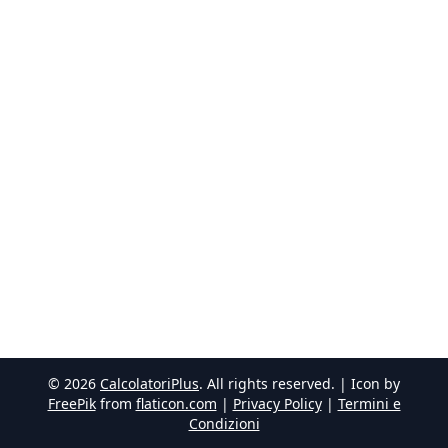
©
2026
CalcolatoriPlus
. All rights reserved. | Icon by
FreePik
from
flaticon.com
|
Privacy Policy
|
Termini e
Condizioni