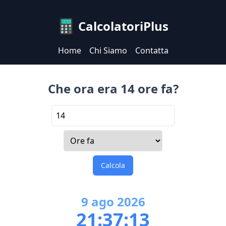
CalcolatoriPlus
Home
Chi Siamo
Contatta
Che ora era 14 ore fa?
Calcola
9
ago
2026
21:37:13