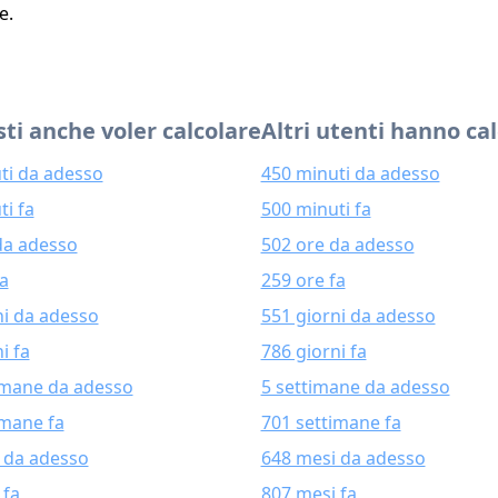
e.
ti anche voler calcolare
Altri utenti hanno ca
ti da adesso
450 minuti da adesso
ti fa
500 minuti fa
da adesso
502 ore da adesso
fa
259 ore fa
ni da adesso
551 giorni da adesso
i fa
786 giorni fa
imane da adesso
5 settimane da adesso
imane fa
701 settimane fa
 da adesso
648 mesi da adesso
 fa
807 mesi fa