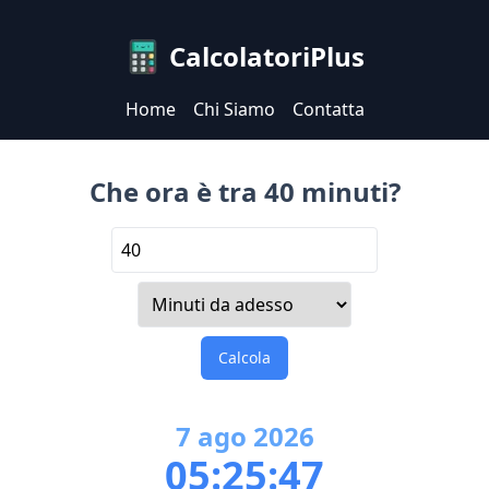
CalcolatoriPlus
Home
Chi Siamo
Contatta
Che ora è tra 40 minuti?
Calcola
7
ago
2026
05:25:47