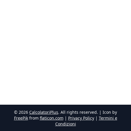
©
2026
CalcolatoriPlus
. All rights reserved. | Icon by
FreePik
from
flaticon.com
|
Privacy Policy
|
Termini e
Condizioni