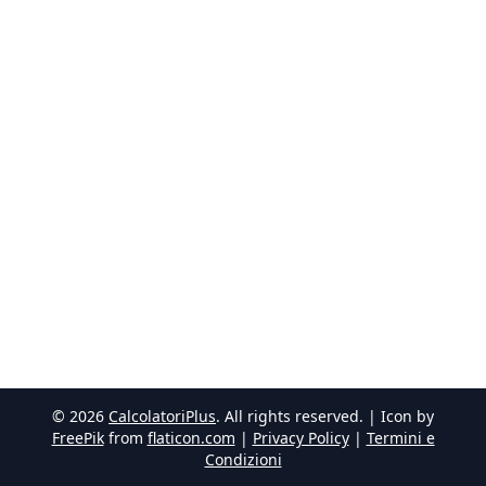
©
2026
CalcolatoriPlus
. All rights reserved. | Icon by
FreePik
from
flaticon.com
|
Privacy Policy
|
Termini e
Condizioni