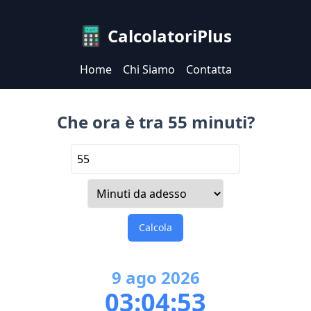
CalcolatoriPlus
Home
Chi Siamo
Contatta
Che ora è tra 55 minuti?
Calcola
9
ago
2026
03:04:53