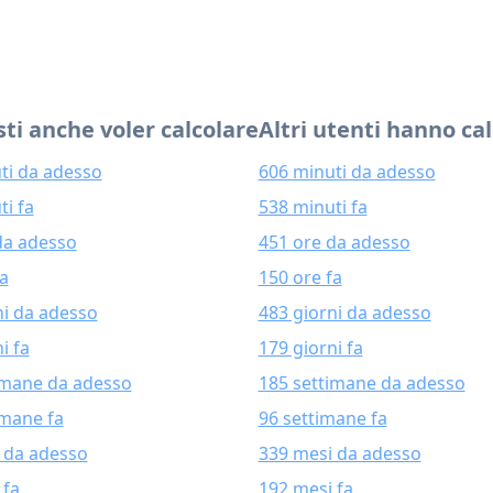
ti anche voler calcolare
Altri utenti hanno ca
ti da adesso
606 minuti da adesso
ti fa
538 minuti fa
da adesso
451 ore da adesso
fa
150 ore fa
ni da adesso
483 giorni da adesso
i fa
179 giorni fa
imane da adesso
185 settimane da adesso
imane fa
96 settimane fa
 da adesso
339 mesi da adesso
 fa
192 mesi fa