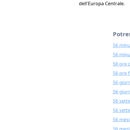
dell'Europa Centrale.
Potres
56 minu
56 minu
56 ore 
56 ore 
56 gior
56 giorn
56 sett
56 sett
56 mesi
56 mesi