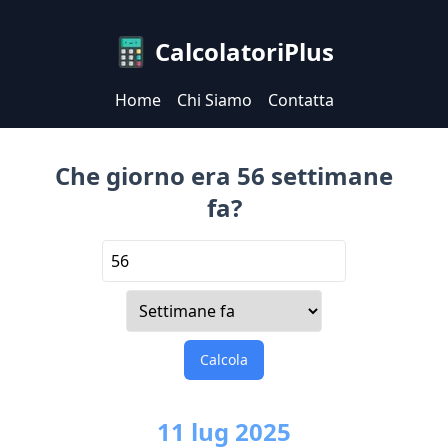
CalcolatoriPlus
Home
Chi Siamo
Contatta
Che giorno era 56 settimane
fa?
Calcola
11
lug
2025