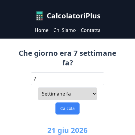
CalcolatoriPlus
Home
Chi Siamo
Contatta
Che giorno era 7 settimane
fa?
Calcola
21
giu
2026