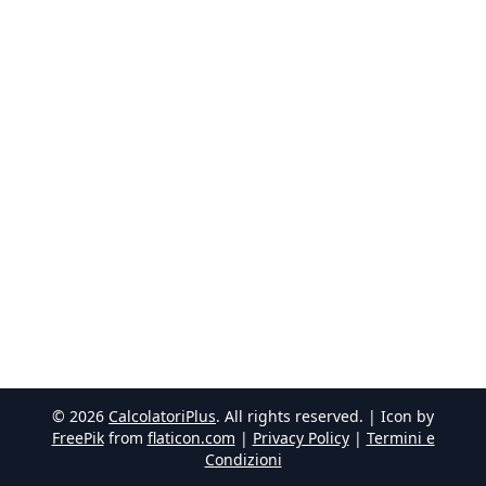
©
2026
CalcolatoriPlus
. All rights reserved. | Icon by
FreePik
from
flaticon.com
|
Privacy Policy
|
Termini e
Condizioni