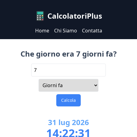
CalcolatoriPlus
Home
Chi Siamo
Contatta
Che giorno era 7 giorni fa?
Calcola
31
lug
2026
14:22:31