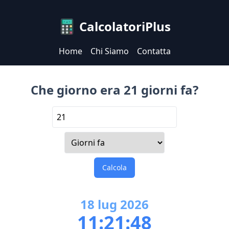
CalcolatoriPlus
Home
Chi Siamo
Contatta
Che giorno era 21 giorni fa?
Calcola
18
lug
2026
11:21:48