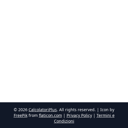
©
2026
CalcolatoriPlus
. All rights reserved. | Icon by
FreePik
from
flaticon.com
|
Privacy Policy
|
Termini e
Condizioni