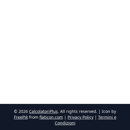
©
2026
CalcolatoriPlus
. All rights reserved. | Icon by
FreePik
from
flaticon.com
|
Privacy Policy
|
Termini e
Condizioni