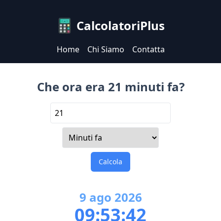
CalcolatoriPlus
Home
Chi Siamo
Contatta
Che ora era 21 minuti fa?
Calcola
9
ago
2026
09:53:42