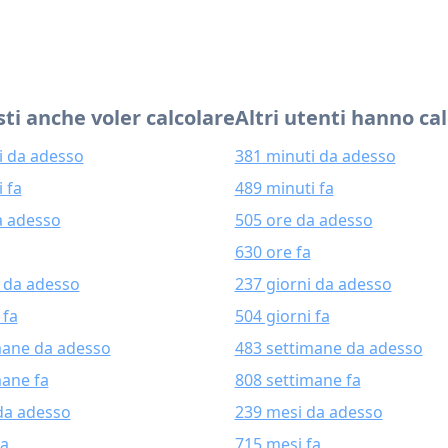
ti anche voler calcolare
Altri utenti hanno ca
i da adesso
381 minuti da adesso
 fa
489 minuti fa
a adesso
505 ore da adesso
630 ore fa
i da adesso
237 giorni da adesso
 fa
504 giorni fa
mane da adesso
483 settimane da adesso
mane fa
808 settimane fa
da adesso
239 mesi da adesso
fa
715 mesi fa