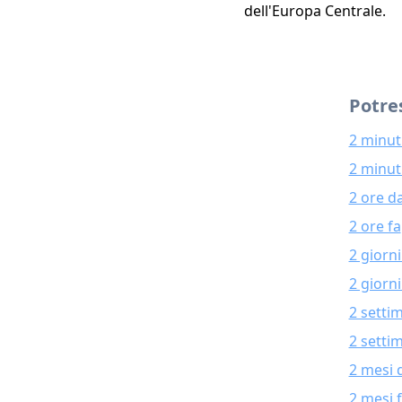
dell'Europa Centrale.
Potres
2 minut
2 minuti
2 ore d
2 ore fa
2 giorn
2 giorni
2 setti
2 setti
2 mesi 
2 mesi 