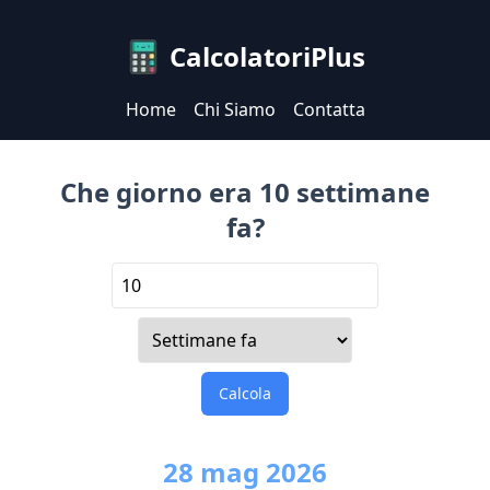
CalcolatoriPlus
Home
Chi Siamo
Contatta
Che giorno era 10 settimane
fa?
Calcola
28
mag
2026