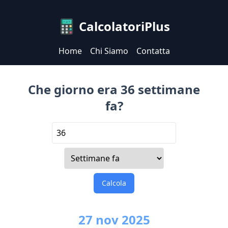
CalcolatoriPlus
Home
Chi Siamo
Contatta
Che giorno era 36 settimane
fa?
Calcola
27
nov
2025