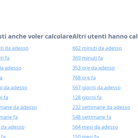
ti anche voler calcolare
Altri utenti hanno ca
ti da adesso
662 minuti da adesso
ti fa
369 minuti fa
da adesso
353 ore da adesso
fa
768 ore fa
ni da adesso
567 giorni da adesso
i fa
128 giorni fa
imane da adesso
232 settimane da adesso
imane fa
548 settimane fa
 da adesso
564 mesi da adesso
 fa
150 mesi fa