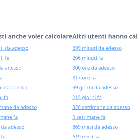
ti anche voler calcolare
Altri utenti hanno ca
ti da adesso
699 minuti da adesso
ti fa
206 minuti fa
da adesso
300 ore da adesso
fa
817 ore fa
ni da adesso
99 giorni da adesso
i fa
215 giorni fa
imane da adesso
326 settimane da adesso
imane fa
9 settimane fa
 da adesso
869 mesi da adesso
 fa
619 mesi fa