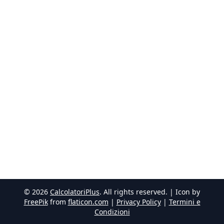
©
2026
CalcolatoriPlus
. All rights reserved. | Icon by
FreePik
from
flaticon.com
|
Privacy Policy
|
Termini e
Condizioni