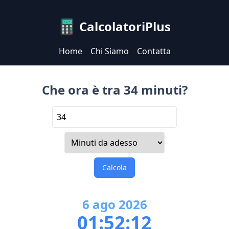
CalcolatoriPlus
Home
Chi Siamo
Contatta
Che ora è tra 34 minuti?
Calcola
6
ago
2026
01:52:12