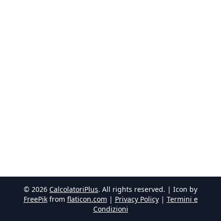
©
2026
CalcolatoriPlus
. All rights reserved. | Icon by
FreePik
from
flaticon.com
|
Privacy Policy
|
Termini e
Condizioni