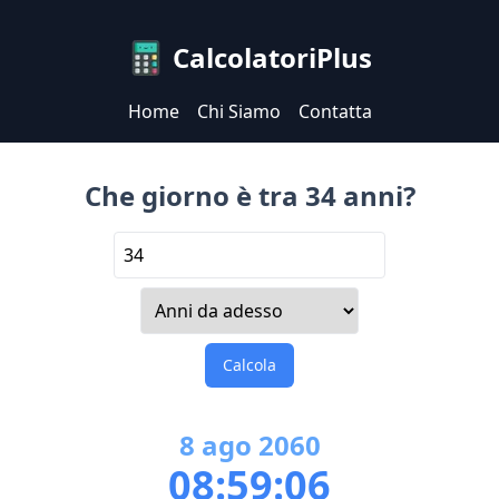
CalcolatoriPlus
Home
Chi Siamo
Contatta
Che giorno è tra 34 anni?
Calcola
8
ago
2060
08:59:06