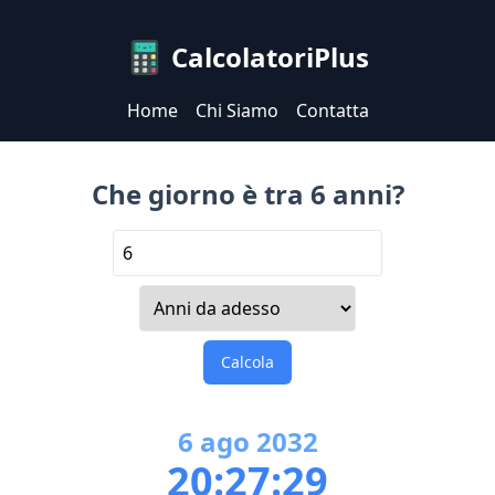
CalcolatoriPlus
Home
Chi Siamo
Contatta
Che giorno è tra 6 anni?
Calcola
6
ago
2032
20:27:29