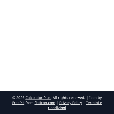
©
2026
CalcolatoriPlus
. All rights reserved. | Icon by
FreePik
from
flaticon.com
|
Privacy Policy
|
Termini e
Condizioni