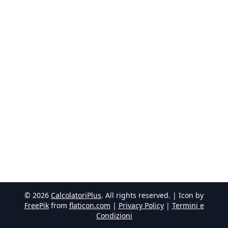
©
2026
CalcolatoriPlus
. All rights reserved. | Icon by
FreePik
from
flaticon.com
|
Privacy Policy
|
Termini e
Condizioni