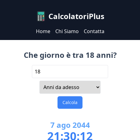
CalcolatoriPlus
Home
Chi Siamo
Contatta
Che giorno è tra 18 anni?
Calcola
7
ago
2044
21:30:12