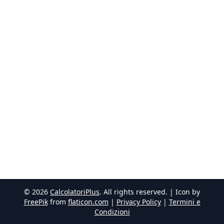
©
2026
CalcolatoriPlus
. All rights reserved. | Icon by
FreePik
from
flaticon.com
|
Privacy Policy
|
Termini e
Condizioni