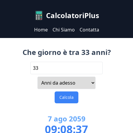
CalcolatoriPlus
Home
Chi Siamo
Contatta
Che giorno è tra 33 anni?
Calcola
7
ago
2059
09:08:37