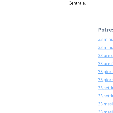
Centrale.
Potres
33 minu
33 minu
33 ore 
33 ore 
33 gior
33 giorn
33 sett
33 sett
33 mesi
33 mesi