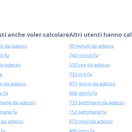
ti anche voler calcolare
Altri utenti hanno ca
ti da adesso
99 minuti da adesso
ti fa
740 minuti fa
da adesso
550 ore da adesso
fa
733 ore fa
ni da adesso
871 giorni da adesso
i fa
806 giorni fa
imane da adesso
733 settimane da adesso
imane fa
152 settimane fa
 da adesso
673 mesi da adesso
 fa
490 mesi fa