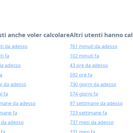
ti anche voler calcolare
Altri utenti hanno ca
ti da adesso
761 minuti da adesso
ti fa
102 minuti fa
da adesso
43 ore da adesso
fa
592 ore fa
ni da adesso
730 giorni da adesso
i fa
574 giorni fa
imane da adesso
97 settimane da adesso
imane fa
723 settimane fa
 da adesso
737 mesi da adesso
 fa
331 mesi fa