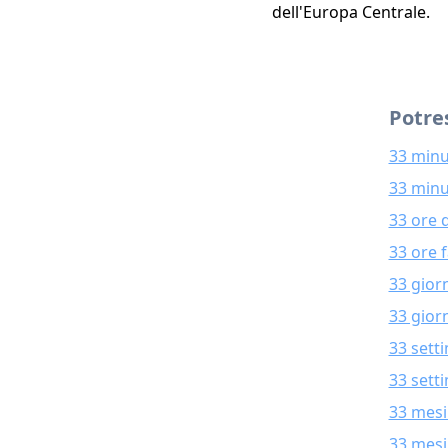
dell'Europa Centrale.
Potres
33 minu
33 minu
33 ore 
33 ore 
33 gior
33 giorn
33 sett
33 sett
33 mesi
33 mesi