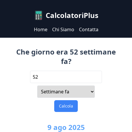
CalcolatoriPlus
Home
Chi Siamo
Contatta
Che giorno era 52 settimane
fa?
Calcola
9
ago
2025