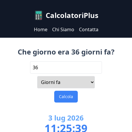
CalcolatoriPlus
Home
Chi Siamo
Contatta
Che giorno era 36 giorni fa?
Calcola
3
lug
2026
11:25:39