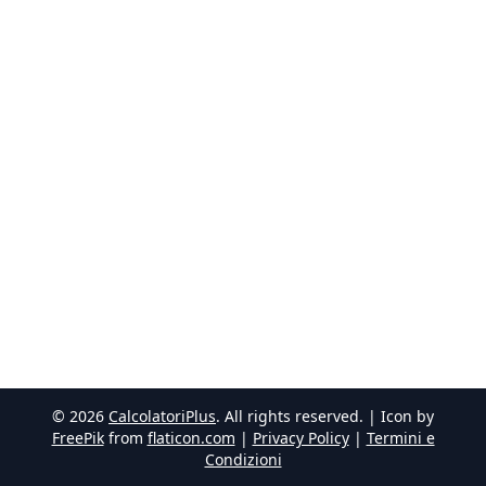
©
2026
CalcolatoriPlus
. All rights reserved. | Icon by
FreePik
from
flaticon.com
|
Privacy Policy
|
Termini e
Condizioni