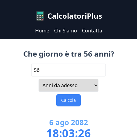
CalcolatoriPlus
Home
Chi Siamo
Contatta
Che giorno è tra 56 anni?
Calcola
6
ago
2082
18:03:26