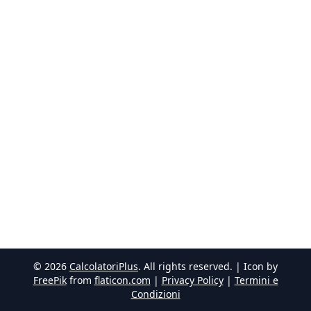
©
2026
CalcolatoriPlus
. All rights reserved. | Icon by
FreePik
from
flaticon.com
|
Privacy Policy
|
Termini e
Condizioni