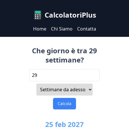
CalcolatoriPlus
Home
Chi Siamo
Contatta
Che giorno è tra 29
settimane?
Calcola
25
feb
2027