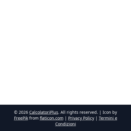
©
2026
CalcolatoriPlus
. All rights reserved. | Icon by
FreePik
from
flaticon.com
|
Privacy Policy
|
Termini e
Condizioni