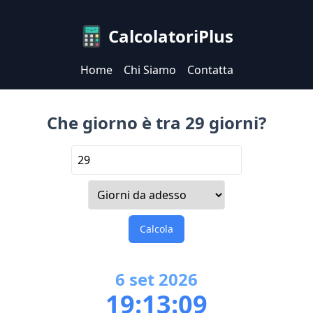
CalcolatoriPlus
Home
Chi Siamo
Contatta
Che giorno è tra 29 giorni?
Calcola
6
set
2026
19:13:09