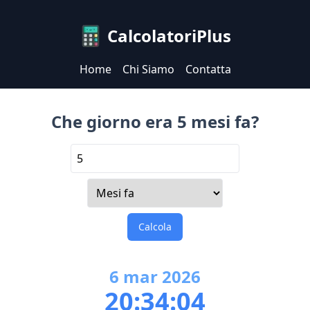
CalcolatoriPlus
Home
Chi Siamo
Contatta
Che giorno era 5 mesi fa?
Calcola
6
mar
2026
20:34:04