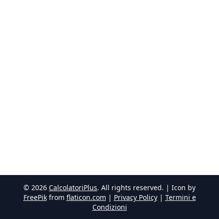
©
2026
CalcolatoriPlus
. All rights reserved. | Icon by
FreePik
from
flaticon.com
|
Privacy Policy
|
Termini e
Condizioni