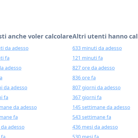
ti anche voler calcolare
Altri utenti hanno ca
ti da adesso
633 minuti da adesso
ti fa
121 minuti fa
da adesso
827 ore da adesso
fa
836 ore fa
ni da adesso
807 giorni da adesso
i fa
367 giorni fa
imane da adesso
145 settimane da adesso
imane fa
543 settimane fa
 da adesso
436 mesi da adesso
 fa
530 mesi fa