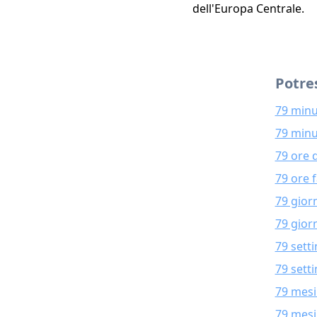
dell'Europa Centrale.
Potres
79 minu
79 minu
79 ore 
79 ore 
79 gior
79 giorn
79 sett
79 sett
79 mesi
79 mesi