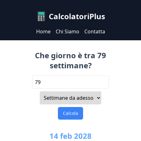
CalcolatoriPlus
Home
Chi Siamo
Contatta
Che giorno è tra 79
settimane?
Calcola
14
feb
2028