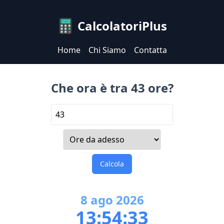
CalcolatoriPlus
Home
Chi Siamo
Contatta
Che ora è tra 43 ore?
Calcola
8
ago
2026
13:54:33