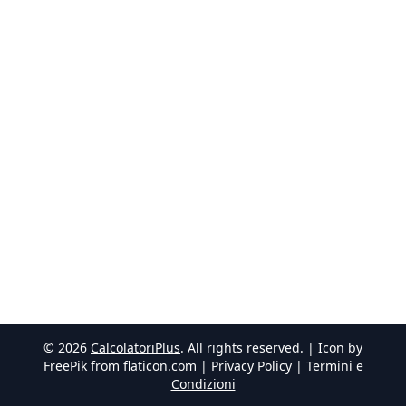
©
2026
CalcolatoriPlus
. All rights reserved. | Icon by
FreePik
from
flaticon.com
|
Privacy Policy
|
Termini e
Condizioni