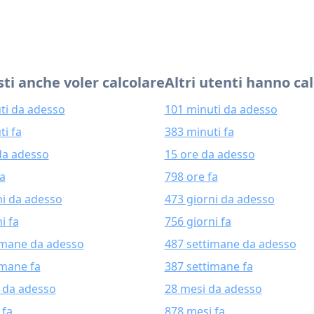
ti anche voler calcolare
Altri utenti hanno ca
ti da adesso
101 minuti da adesso
ti fa
383 minuti fa
da adesso
15 ore da adesso
fa
798 ore fa
ni da adesso
473 giorni da adesso
i fa
756 giorni fa
imane da adesso
487 settimane da adesso
imane fa
387 settimane fa
 da adesso
28 mesi da adesso
 fa
878 mesi fa